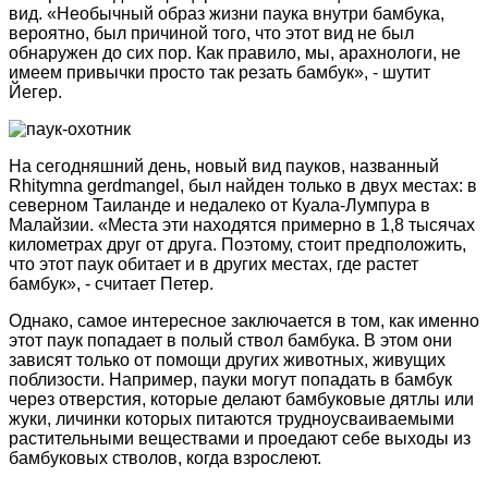
вид. «Необычный образ жизни паука внутри бамбука,
вероятно, был причиной того, что этот вид не был
обнаружен до сих пор. Как правило, мы, арахнологи, не
имеем привычки просто так резать бамбук», - шутит
Йегер.
На сегодняшний день, новый вид пауков, названный
Rhitymna gerdmangel, был найден только в двух местах: в
северном Таиланде и недалеко от Куала-Лумпура в
Малайзии. «Места эти находятся примерно в 1,8 тысячах
километрах друг от друга. Поэтому, стоит предположить,
что этот паук обитает и в других местах, где растет
бамбук», - считает Петер.
Однако, самое интересное заключается в том, как именно
этот паук попадает в полый ствол бамбука. В этом они
зависят только от помощи других животных, живущих
поблизости. Например, пауки могут попадать в бамбук
через отверстия, которые делают бамбуковые дятлы или
жуки, личинки которых питаются трудноусваиваемыми
растительными веществами и проедают себе выходы из
бамбуковых стволов, когда взрослеют.