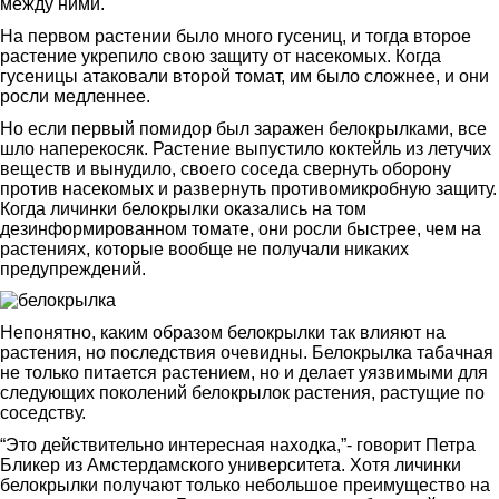
между ними.
На первом растении было много гусениц, и тогда второе
растение укрепило свою защиту от насекомых. Когда
гусеницы атаковали второй томат, им было сложнее, и они
росли медленнее.
Но если первый помидор был заражен белокрылками, все
шло наперекосяк. Растение выпустило коктейль из летучих
веществ и вынудило, своего соседа свернуть оборону
против насекомых и развернуть противомикробную защиту.
Когда личинки белокрылки оказались на том
дезинформированном томате, они росли быстрее, чем на
растениях, которые вообще не получали никаких
предупреждений.
Непонятно, каким образом белокрылки так влияют на
растения, но последствия очевидны. Белокрылка табачная
не только питается растением, но и делает уязвимыми для
следующих поколений белокрылок растения, растущие по
соседству.
“Это действительно интересная находка,”- говорит Петра
Бликер из Амстердамского университета. Хотя личинки
белокрылки получают только небольшое преимущество на