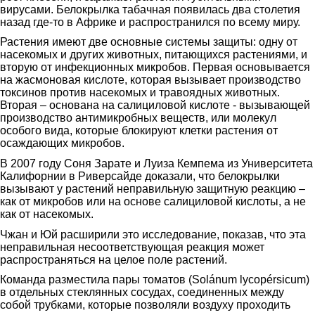
вирусами. Белокрылка табачная появилась два столетия
назад где-то в Африке и распространился по всему миру.
Растения имеют две основные системы защиты: одну от
насекомых и других животных, питающихся растениями, и
вторую от инфекционных микробов. Первая основывается
на жасмоновая кислоте, которая вызывает производство
токсинов против насекомых и травоядных животных.
Вторая – основана на салициловой кислоте - вызывающей
производство антимикробных веществ, или молекул
особого вида, которые блокируют клетки растения от
осаждающих микробов.
В 2007 году Соня Зарате и Луиза Кемпема из Университета
Калифорнии в Риверсайде доказали, что белокрылки
вызывают у растений неправильную защитную реакцию –
как от микробов или на основе салициловой кислоты, а не
как от насекомых.
Чжан и Юй расширили это исследование, показав, что эта
неправильная несоответствующая реакция может
распространяться на целое поле растений.
Команда разместила пары томатов (Solánum lycopérsicum)
в отдельных стеклянных сосудах, соединенных между
собой трубками, которые позволяли воздуху проходить