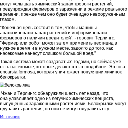
могут услышать химический запах тревоги растений,
предупреждая фермеров о заражении в режиме реального
времени, прежде чем оно будет очевидно невооруженным
глазом.
"Конечная цель состоит в том, чтобы машины
анализировали запах растений и информировали
фермеров о наличии вредителей”, - говорит Терлингс.
"Фермер или робот может затем применить пестицид в
нужное время и в нужном месте, задолго до того, как
насекомые нанесут слишком большой вред.”
Такая система может создаваться годами, но сейчас уже
есть насекомые, которые делают что-то подобное. Это оса
e
ncarsia formosa, которая
уничтожает популяции личинок
белокрылки
.
Чжан и Терлингс обнаружили шесть лет назад, что
она улавливает одно из летучих химических веществ,
выпущенных зараженными растениями. Белокрылки могут
одурачить растения, но они не могут одурачить осу.
Источник