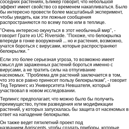
соседних растениях, Бликер говорит, что небольшой
эффект имеет свойство со временем накапливаться. Было
бы интересно провести более масштабный эксперимент,
чтобы увидеть, как эти ложные сообщения
распространяются по всему полю или в теплице.
"Очень интересно окунуться в этот необычный мир", -
говорит Грате из UC Riverside. "Похоже, что белокрылка
впереди в гонке вооружений ... но и растения, возможно,
учатся бороться с вирусами, которые распространяют
белокрылки. "
Если это более серьезная угроза, то возможно имеет
смысл для зараженных растений бороться именно с
вирусами, а не тратить силы на отпугивание
насекомых. "Проблема для растений заключается в том,
что это все равно принесет пользу белокрылкам”, - говорит
Тед Терлингс из Университета Невшателя, который
участвовал в новом исследовании.
Терлингс предполагает, что можно было бы получить
преимущество, путем разведения или модификации
растений, у которых запускалась бы защита от насекомых в
ответ на нападение белокрылки.
Он также ведет пятилетний проект под
названием Agriscents, чтобы создать приборы, которые