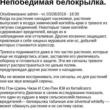
Непобедимая белокрылка.
Опубликовано
admin
-
чт, 03/28/2019 - 18:30
Когда на растение нападает насекомое, растение
выпускает в воздух химический коктейль-крик о тревоге из
летучих соединений. Некоторые такие коктейли
сдерживают вредителей, вводя их в
заблуждение или отталкивая. Другие косвенно защищают,
привлекая к себе хищных муравьев или ос, добычей
которых становится агрессор.
Тревога поднимается даже в тех частях растения, которые
еще не подверглись атаке, заставляя его увеличивать
оборону и готовиться к защите. Эти же сигналы тревоги
могут распространяться по целым полям,
предупреждая другие растения о нападении.
Мы не можем воспринимать эти сигналы, но для растений
они как звук воющей сирены.
Но Пэн-Цзюнь Чжан И Сяо-Пин Юй из Китайского
университета Джилиан в своем исследовании показали,
что один из худших в мире сельскохозяйственных
вредителей— белокрылка табачная или silverleaf whitefly —
может обмануть растения и их систему связи.